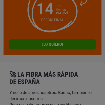
14
'90
€/mes
IVA incl.
PRECIO FINAL
¡LO QUIERO!
🚀 LA FIBRA MÁS RÁPIDA
DE ESPAÑA
Y no lo decimos nosotros. Bueno, también lo
decimos nosotros.
Pero no lo diríamos si no lo certificase el