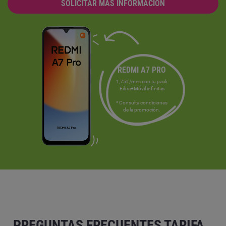
SOLICITAR MÁS INFORMACIÓN
REDMI A7 PRO
1,75€/mes con tu pack
Fibra+Móvil infinitas
* Consulta condiciones
de la promoción.
PREGUNTAS FRECUENTES TARIFA