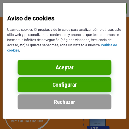
Contacta
gratis
MENÚ
Aviso de cookies
TARIFA YOIGO 500 MB
Usamos cookies 🍪 propias y de terceros para analizar cómo utilizas este
sitio web y personalizar los contenidos y anuncios que te mostramos en
HAZTE INFINITÉRRIMO Y
base a tus hábitos de navegación (páginas visitadas, frecuencia de
acceso, etc) Si quieres saber más, echa un vistazo a nuestra
Política de
DISFRUTA DE LLAMADAS SIN FIN
cookies
.
CUOTA DE LÍNEA INCLUIDA
Aceptar
Datos 500MB
Llamadas infinitas
Líneas adicionales por 6€/mes
Configurar
Rechazar
6
€/mes
IVA incluido.
Precio Definitivo
Cuota de línea incluida