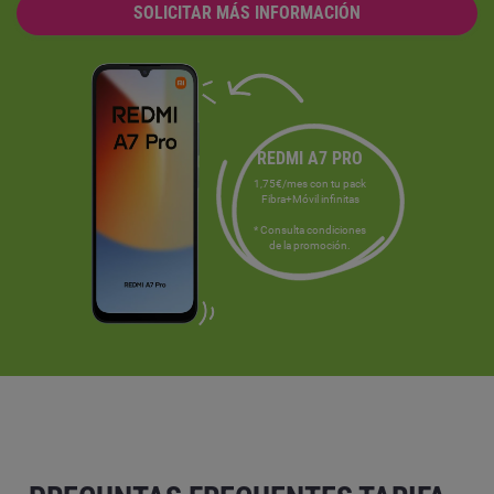
SOLICITAR MÁS INFORMACIÓN
REDMI A7 PRO
1,75€/mes con tu pack
Fibra+Móvil infinitas
* Consulta condiciones
de la promoción.