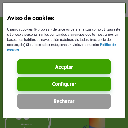
Contáctanos
MENÚ
Aviso de cookies
TARIFA YOIGO FIBRA 600 Mb + GB ∞
Usamos cookies 🍪 propias y de terceros para analizar cómo utilizas este
sitio web y personalizar los contenidos y anuncios que te mostramos en
FIBRA EN CASA + 2 LÍNEAS MÓVILES
base a tus hábitos de navegación (páginas visitadas, frecuencia de
acceso, etc) Si quieres saber más, echa un vistazo a nuestra
Política de
cookies
.
Y LA 2ª LÍNEA MÓVIL ¡GRATIS!
Aceptar
Fibra 600 Mb
Fijo con llamadas infinitas
Configurar
Móvil GB infinitos
TV:
4 plataformas incluidas
Rechazar
55
‘00
€/mes
IVA incluido.
6 meses.