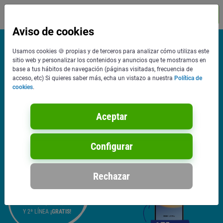
Contáctanos
MENÚ
Aviso de cookies
TARIFA YOIGO FIBRA 1 Gb + GB ∞
Usamos cookies 🍪 propias y de terceros para analizar cómo utilizas este
sitio web y personalizar los contenidos y anuncios que te mostramos en
FIBRA EN CASA + 2 LÍNEAS MÓVILES
base a tus hábitos de navegación (páginas visitadas, frecuencia de
acceso, etc) Si quieres saber más, echa un vistazo a nuestra
Política de
Y LA 2ª LÍNEA ¡GRATIS!
cookies
.
Fibra 1 Gb
Fijo con llamadas a fijo infinitas
Aceptar
2 Líneas de GB ∞ + llamadas infinitas
Configurar
Rechazar
61
‘00
€/mes
IVA incluido.
3 meses. Después 85€/Mes
Y 2ª LÍNEA
¡GRATIS!