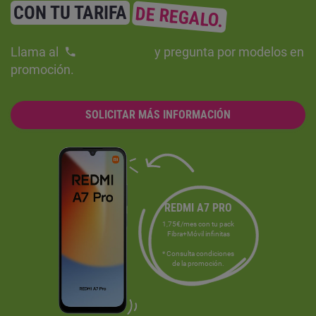
CON TU TARIFA
DE REGALO.
Llama al
y pregunta por modelos en
promoción.
SOLICITAR MÁS INFORMACIÓN
REDMI A7 PRO
1,75€/mes con tu pack
Fibra+Móvil infinitas
* Consulta condiciones
de la promoción.