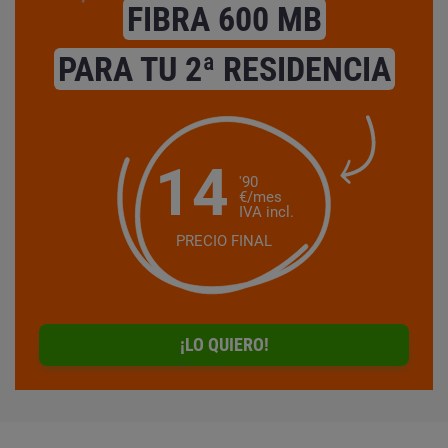
FIBRA 600 MB
PARA TU 2ª RESIDENCIA
14
'90
€/mes
IVA incl.
PRECIO FINAL
¡LO QUIERO!